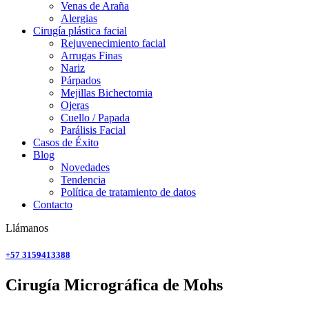
Venas de Araña
Alergias
Cirugía plástica facial
Rejuvenecimiento facial
Arrugas Finas
Nariz
Párpados
Mejillas Bichectomia
Ojeras
Cuello / Papada
Parálisis Facial
Casos de Éxito
Blog
Novedades
Tendencia
Política de tratamiento de datos
Contacto
Llámanos
+57 3159413388
Cirugía Micrográfica de Mohs