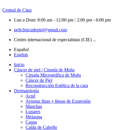
Central de Citas
Lun a Dom: 8:00 am - 12:00 pm / 2:00 pm - 6:00 pm
pellclinicadepiel@gmail.com
Centro internacional de especialistas (CIE) ...
Español
English
Inicio
Cáncer de piel / Cirugía de Mohs
Cirugía Micrográfica de Mohs
Cáncer de Piel
Reconstrucción Estética de la cara
Dermatología
Acné
Arrugas finas y líneas de Expresión
Manchas
Lunares
Melasma
Caspa
Caída de Cabello