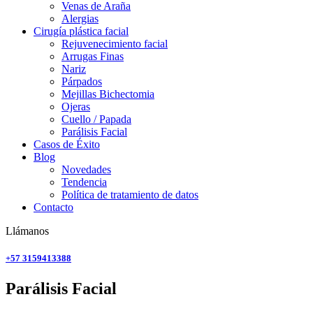
Venas de Araña
Alergias
Cirugía plástica facial
Rejuvenecimiento facial
Arrugas Finas
Nariz
Párpados
Mejillas Bichectomia
Ojeras
Cuello / Papada
Parálisis Facial
Casos de Éxito
Blog
Novedades
Tendencia
Política de tratamiento de datos
Contacto
Llámanos
+57 3159413388
Parálisis Facial