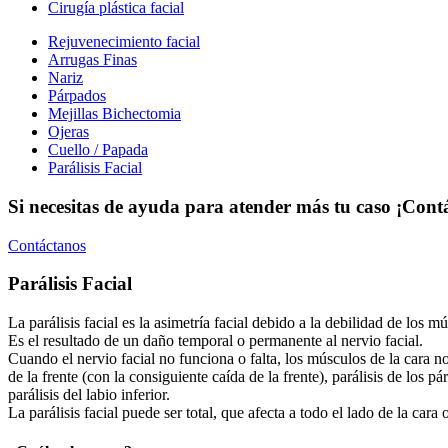
Cirugía plástica facial
Rejuvenecimiento facial
Arrugas Finas
Nariz
Párpados
Mejillas Bichectomia
Ojeras
Cuello / Papada
Parálisis Facial
Si necesitas de ayuda para atender más tu caso ¡Cont
Contáctanos
Parálisis Facial
La parálisis facial es la asimetría facial debido a la debilidad de los m
Es el resultado de un daño temporal o permanente al nervio facial.
Cuando el nervio facial no funciona o falta, los músculos de la cara no
de la frente (con la consiguiente caída de la frente), parálisis de los 
parálisis del labio inferior.
La parálisis facial puede ser total, que afecta a todo el lado de la cara o