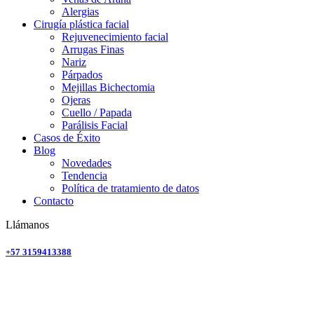
Alergias
Cirugía plástica facial
Rejuvenecimiento facial
Arrugas Finas
Nariz
Párpados
Mejillas Bichectomia
Ojeras
Cuello / Papada
Parálisis Facial
Casos de Éxito
Blog
Novedades
Tendencia
Política de tratamiento de datos
Contacto
Llámanos
+57 3159413388