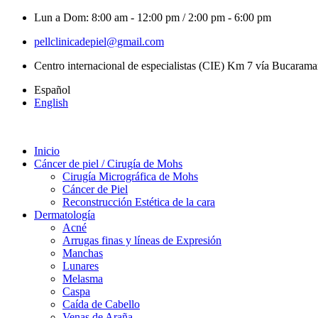
Lun a Dom: 8:00 am - 12:00 pm / 2:00 pm - 6:00 pm
pellclinicadepiel@gmail.com
Centro internacional de especialistas (CIE) Km 7 vía Bucaram
Español
English
Inicio
Cáncer de piel / Cirugía de Mohs
Cirugía Micrográfica de Mohs
Cáncer de Piel
Reconstrucción Estética de la cara
Dermatología
Acné
Arrugas finas y líneas de Expresión
Manchas
Lunares
Melasma
Caspa
Caída de Cabello
Venas de Araña